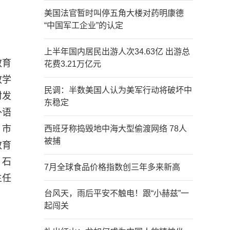
美国法官暂时叫停五角大楼对药明康德
“中国军工企业”的认定
上半年国内居民出游人次34.63亿 出游总
教育
花费3.21万亿元
教学
民调：半数美国人认为美军行动将破坏中
材发
东稳定
外语
、市
西班牙称捣毁地中海大型偷渡网络 78人
被捕
教育
，石
7月全球食品价格指数创三年多来新高
主任
台风天，雨后平安不触电！跟“小赫兹”一
起闯关