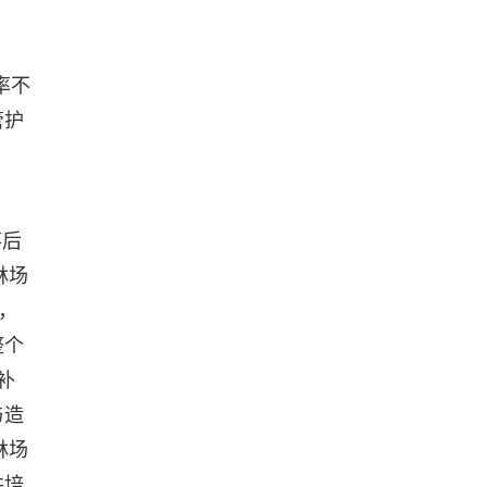
率不
管护
落后
林场
，
整个
补
与造
林场
共培