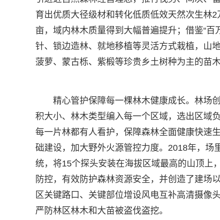
育出优质大径级材和转化低质低效天然次生林2
亩，域内林木质量得到大幅普遍提升；借鉴“百
针、锁边造林、就地移植等灵活方式栽植，山地
菠萝、蒙古栎、紫椴等珍贵乡土树种为主的苗
精心管护保障每一棵林木健康成长。林场创
积大小、林木类型编入每一个区域，选出区域
每一片林都有人看护，保障森林全面健康快速
础建设，加大野外火源管控力度。2018年，场
统，将15个探头安装在海拔区域最高的山顶上
防控，有效防护森林资源安全，并创造了建场以
区关键路口、关键部位增设风电互补高清摄像头
严防林区林木和大苗被盗伐盗挖。