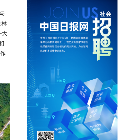
与
生林
一大
和
合作