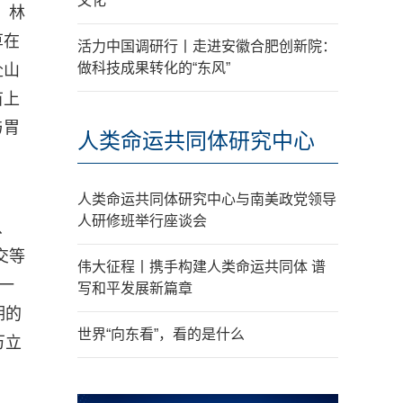
文化
，林
草在
活力中国调研行丨走进安徽合肥创新院：
做科技成果转化的“东风”
赴山
苗上
与胃
人类命运共同体研究中心
人类命运共同体研究中心与南美政党领导
人研修班举行座谈会
、
交等
伟大征程丨携手构建人类命运共同体 谱
一
写和平发展新篇章
期的
世界“向东看”，看的是什么
万立