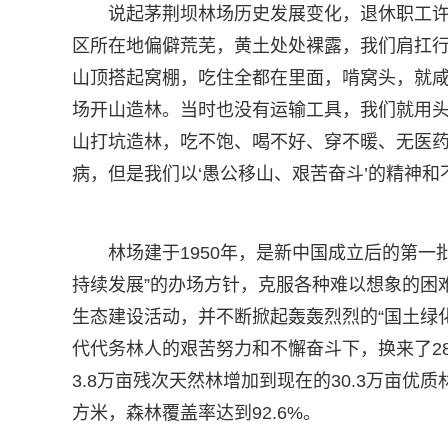
说起茅荆坝林场历史发展变化，退休职工许
区所在地偏僻荒芜，黄土处处裸露，我们肩扛
山顶搭起窝棚，吃住全都在里面，啃窝头，就
场开山造林。当时也没有运输工具，我们就用
山打坑造林，吃不饱、喝不好、穿不暖、无医
病，但是我们以‘愚公移山、艰苦奋斗’的精神
林场建于1950年，是新中国成立后的第
持续发展”的办场方针，克服各种难以想象的困
生态建设活动，并不断掀起轰轰烈烈的“国土绿
代代务林人的艰苦努力和不懈奋斗下，换来了2
3.8万亩残次天然林增加到现在的30.3万亩优
方米，森林覆盖率达到92.6%。