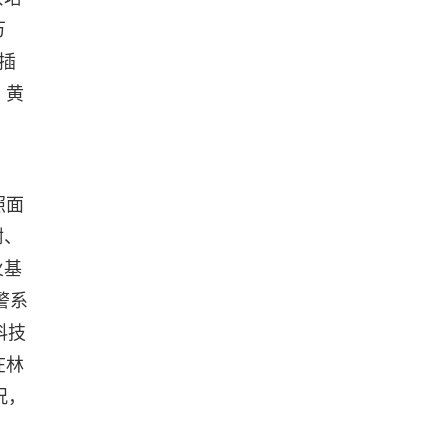
万
插
、黄
照面
树、
火基
警系
科技
在林
况，