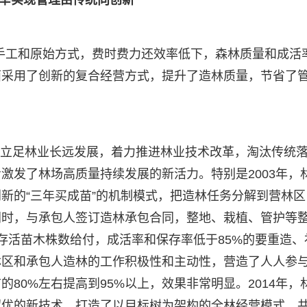
手工和原始方式，费时费力还效率低下，森林质量和成活
面采用了创新的复合经营方式，提升了造林质量，节省了
林场立足林业长远发展，着力推进林业技术改革，淘汰传统
激发了林场高质量持续发展的新活力。特别是2003年，
新的“三年买成苗”的机制模式，把造林任务分解到营林区
同时，与承包人签订造林承包合同，整地、栽植、管护等
存活苗木株数给付，成活率和保存率低于85%的要重造、
林区和承包人造林的工作积极性和主动性，营造了人人参
80%左右提高到95%以上，效果非常明显。2014年，
留优的新技术，打造了以目标树为架构的全林经营模式，