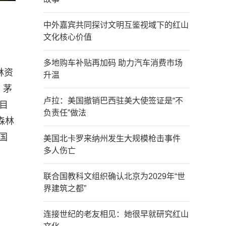
中外嘉宾共同探讨文明互鉴视域下的红山
文化核心价值
多地购车补贴再加码 助力汽车消费市场
林资
升温
，茅
卢拉：美国撤销巴西驻美大使签证是“不
目
负责任”做法
森林
国
美国北卡罗来纳州发生大规模枪击事件
多人伤亡
联合国教科文组织确认北京为2029年“世
界建筑之都”
连接世纪的老友相见：她很早就研究红山