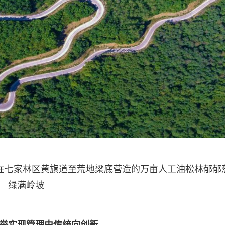
期在七家林区黄旗道至荒地梁底营造的万亩人工油松林郁郁
绿满岭坡
举实现管理由传统向创新