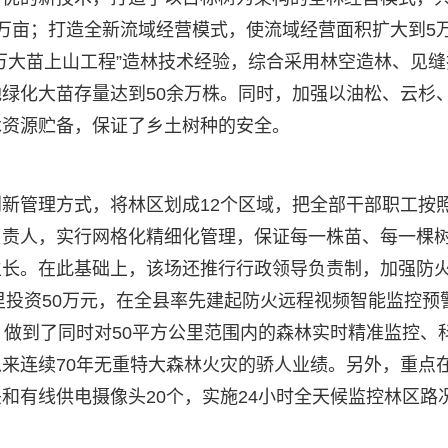
万亩；打造全新流域经营模式，使流域经营面积扩大到5
万大苗上山工程”造林技术经验，综合采用林空造林、见缝
绿化大苗存量达到50余万株。同时，加强以油松、云杉
木资源贮备，保证了乡土树种的安全。
新管理方式，将林区划成12个区域，把全部干部职工按
负责人，实行网格化精细化管理，保证每一株苗、每一棵
生长。在此基础上，该场还推行行政领导负责制，加强防
里投资50万元，在全县率先建起防火远程视频智能监控预
，做到了同时对50平方公里范围内的森林实时精准监控、
来连续70年无重特大森林火灾的骄人业绩。另外，重点
和有线供电摄像头20个，实施24小时全天候监控林区路