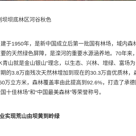
荆坝坝底林区河谷秋色
建于1950年，是新中国成立后第一批国有林场，域内森
要的天然绿色屏障，是滦河的重要水源涵养地。70年来
水青山就是金山银山”理念，以生态、兴林、增绿、富场为
的3.8万亩残次天然林增加到现在的30.3万亩优质林，
60万立方米，森林覆盖率由此提高到92.6%，打造了承德
全国十佳林场”和“中国最美森林”等荣誉称号。
业实现荒山由坝黄到岭绿