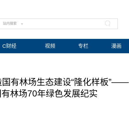
站内搜索
C财经
视频
专栏
漫画
造国有林场生态建设“隆化样板”——
有林场70年绿色发展纪实