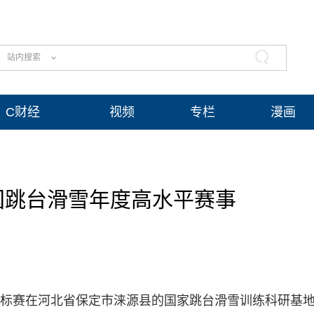
站内搜索
C财经
视频
专栏
漫画
国跳台滑雪年度高水平赛事
滑雪锦标赛在河北省保定市涞源县的国家跳台滑雪训练科研基