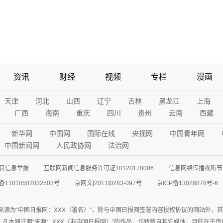
资讯
财经
视频
专栏
漫画
天津
河北
山西
辽宁
吉林
黑龙江
上海
广西
海南
重庆
四川
贵州
云南
西藏
新华网
中国网
国际在线
央视网
中国青年网
中国新闻网
人民政协网
法治网
良信息举报
互联网新闻信息服务许可证10120170006
信息网络传播视听节目
11010502032503号
京网文[2011]0283-097号
京ICP备13028878号-6
来源为“中国日报网：XXX（署名）”，除与中国日报网签署内容授权协议的网站外，
77联系；凡本网注明“来源：XXX（非中国日报网）”的作品，均转载自其它媒体，目的