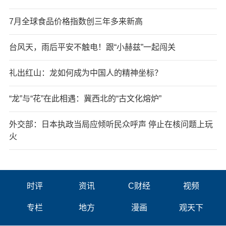
7月全球食品价格指数创三年多来新高
台风天，雨后平安不触电！跟“小赫兹”一起闯关
礼出红山：龙如何成为中国人的精神坐标？
“龙”与“花”在此相遇：冀西北的“古文化熔炉”
外交部：日本执政当局应倾听民众呼声 停止在核问题上玩
火
时评
资讯
C财经
视频
专栏
地方
漫画
观天下