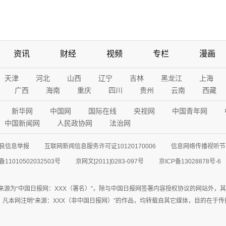
资讯
财经
视频
专栏
漫画
天津
河北
山西
辽宁
吉林
黑龙江
上海
广西
海南
重庆
四川
贵州
云南
西藏
新华网
中国网
国际在线
央视网
中国青年网
中国新闻网
人民政协网
法治网
良信息举报
互联网新闻信息服务许可证10120170006
信息网络传播视听节目
11010502032503号
京网文[2011]0283-097号
京ICP备13028878号-6
来源为“中国日报网：XXX（署名）”，除与中国日报网签署内容授权协议的网站外，
77联系；凡本网注明“来源：XXX（非中国日报网）”的作品，均转载自其它媒体，目的