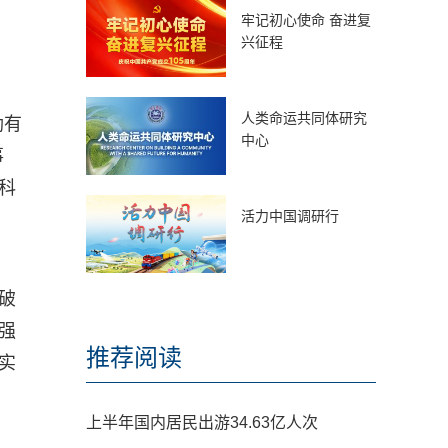
牢记初心使命 奋进复
兴征程
人类命运共同体研究
励有
中心
事
科
活力中国调研行
破
强
推荐阅读
实
上半年国内居民出游34.63亿人次