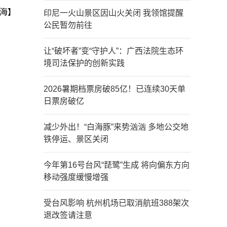
海】
印尼一火山景区因山火关闭 我领馆提醒
公民暂勿前往
让“破坏者”变“守护人”：广西法院生态环
境司法保护的创新实践
2026暑期档票房破85亿！已连续30天单
日票房破亿
减少外出！“白海豚”来势汹汹 多地公交地
铁停运、景区关闭
今年第16号台风“琵鹭”生成 将向偏东方向
移动强度缓慢增强
受台风影响 杭州机场已取消航班388架次
退改签请注意