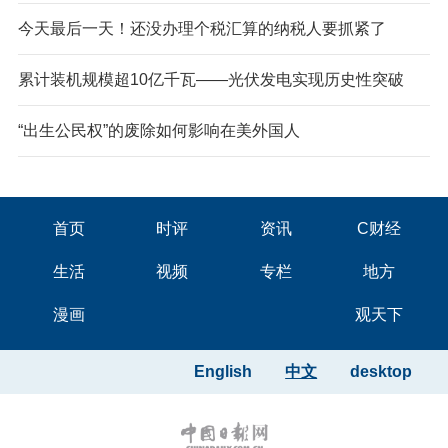
今天最后一天！还没办理个税汇算的纳税人要抓紧了
累计装机规模超10亿千瓦——光伏发电实现历史性突破
“出生公民权”的废除如何影响在美外国人
首页
时评
资讯
C财经
生活
视频
专栏
地方
漫画
观天下
English
中文
desktop