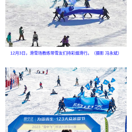
12月3日，滑雪场教练带雪友们持彩烟滑行。（摄影 冯永斌）