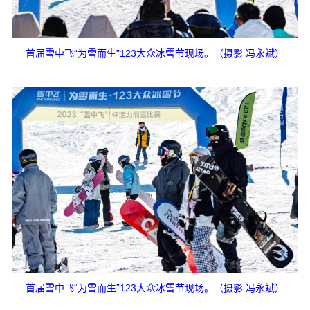
首届雪中飞“为雪而生”123大众冰雪节现场。（摄影 冯永斌）
首届雪中飞“为雪而生”123大众冰雪节现场。（摄影 冯永斌）