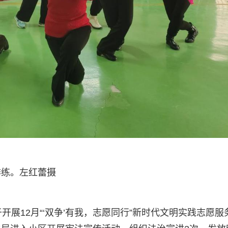
排练。左红蕾摄
开展12月“‘双争’有我，志愿同行”新时代文明实践志愿服