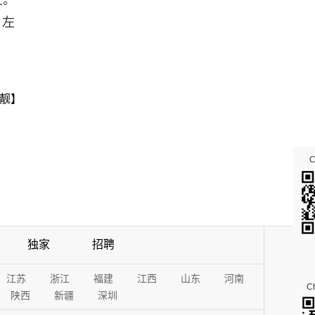
上。
｜左
靓】
独家
招聘
江苏
浙江
福建
江西
山东
河南
Ch
陕西
新疆
深圳