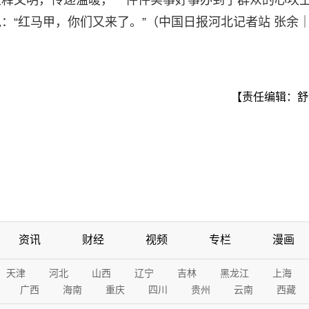
诠释文明，传递温暖，一件件实事好事办到了群众的心坎
：“红马甲，你们又来了。”（中国日报河北记者站 张余
【责任编辑：舒
资讯
财经
视频
专栏
漫画
天津
河北
山西
辽宁
吉林
黑龙江
上海
广西
海南
重庆
四川
贵州
云南
西藏