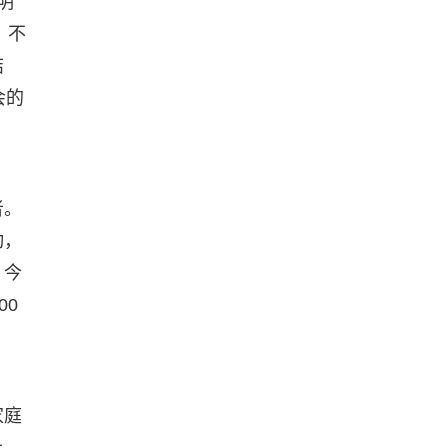
明
，不
结
会的
者。
动，
。今
00
家庭