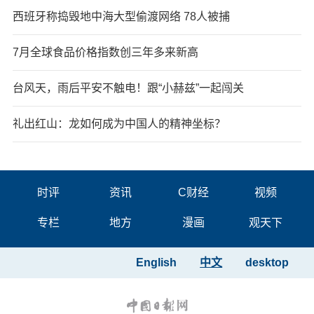
西班牙称捣毁地中海大型偷渡网络 78人被捕
7月全球食品价格指数创三年多来新高
台风天，雨后平安不触电！跟“小赫兹”一起闯关
礼出红山：龙如何成为中国人的精神坐标？
时评
资讯
C财经
视频
专栏
地方
漫画
观天下
English
中文
desktop