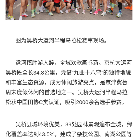
图为吴桥大运河半程马拉松赛事现场。
运河揽胜游人醉，全域欢歌画卷新。京杭大运河
吴桥段全长34.8公里，凭借“九曲十八弯”的独特地貌
和丰富生态资源，成为休闲旅游亮点，是京津冀鲁
周末度假休闲的首选地之一。吴桥大运河半程马拉
松获中国田协C类认证，吸引2000余名选手参赛。
吴桥县城环境优美，39处园林景观遍布全城，绿
化覆盖率达到43.5%，建成了杂技公园、南湖公园等