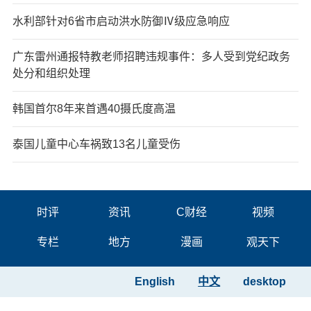
水利部针对6省市启动洪水防御Ⅳ级应急响应
广东雷州通报特教老师招聘违规事件：多人受到党纪政务
处分和组织处理
韩国首尔8年来首遇40摄氏度高温
泰国儿童中心车祸致13名儿童受伤
时评
资讯
C财经
视频
专栏
地方
漫画
观天下
English
中文
desktop