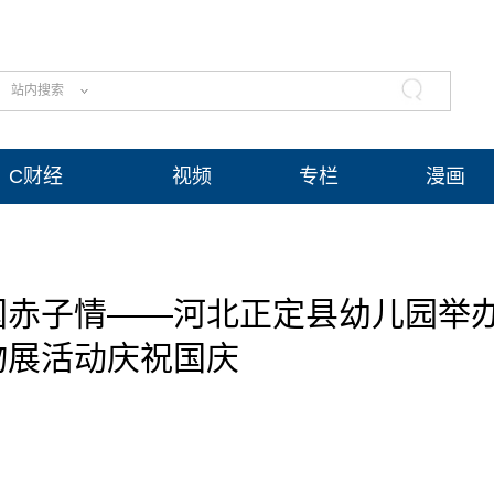
站内搜索
C财经
视频
专栏
漫画
国赤子情——河北正定县幼儿园举
物展活动庆祝国庆