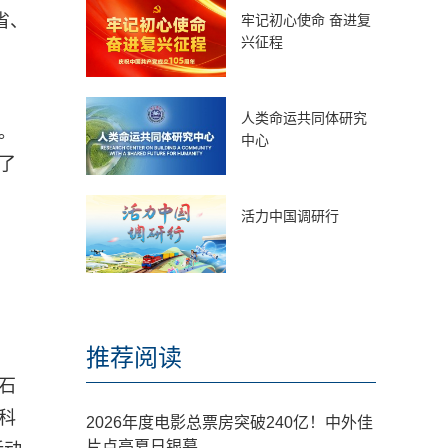
省、
牢记初心使命 奋进复
兴征程
人类命运共同体研究
。
中心
了
活力中国调研行
推荐阅读
石
科
2026年度电影总票房突破240亿！中外佳
片点亮夏日银幕