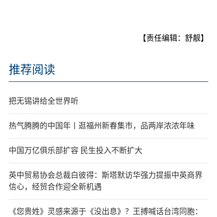
【责任编辑：舒靓】
推荐阅读
把无锡讲给全世界听
热气腾腾的中国年丨逛福州新春集市，品两岸浓浓年味
中国万亿俱乐部扩容 民生投入不断扩大
英中贸易协会总裁白彼得：斯塔默访华强力提振中英商界
信心，经贸合作迎全新机遇
《您贵姓》灵感来源于《没出息》？王搏喊话台湾同胞：