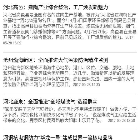
河北高邑：建陶产业综合整治，工厂焕发新魅力
河北省高邑县是全国有名的建陶生产基地，被评为“河北省建陶特色产
业基地”“河北省建陶名县”。而今年4月6日国家环保部领导到高邑县督
查，指出高邑县恒泰陶瓷存在生产环境差、煤焦油无组织泄露、烟气
主管道私设阀门涉嫌偷排等4个方面问题。4月7日以来，高邑县在全县
开展了建陶行业综合整治，目前已见成效，工厂焕发新的魅力。
2017-
05-28 15:09
沧州渤海新区：全面推进大气污染防治精准监测
沧州渤海新区地处环渤海中心地带，港口、区位、交通、腹地、土地
和环境容量、产业等综合优势明显。近几年，渤海新区以新的发展理
念为引领，高度重视环境保护工作，建设国际先进、国内一流的大气
污染防治精准监测与治理示范项目。
2017-05-28 14:35
河北鹿泉：全面推进“全域煤改气”造福群众
"家里安装了天然气壁挂炉，冬天再也不用烧煤取暖了！做饭方便、干
净不说，花销也比以前烧液化气节省了不少。"说起煤改气工程给生活
带来的变化，鹿泉区村民薛路敏大姐脸上乐开了花。
2017-05-28 13:58
河钢核电钢助力“华龙一号”建成世界一流核电品牌