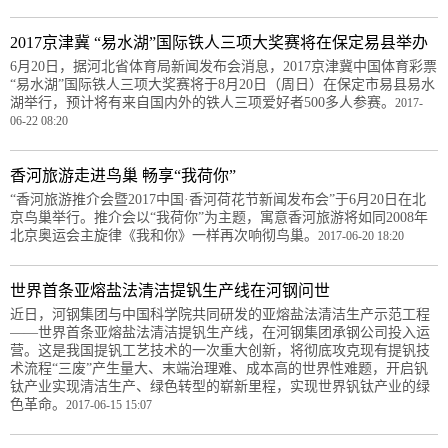
2017京津冀 “易水湖”国际铁人三项大奖赛将在保定易县举办
6月20日，据河北省体育局新闻发布会消息，2017京津冀中国体育彩票
“易水湖”国际铁人三项大奖赛将于8月20日（周日）在保定市易县易水
湖举行，预计将有来自国内外的铁人三项爱好者500多人参赛。
2017-
06-22 08:20
香河旅游走进鸟巢 畅享“我荷你”
“香河旅游推介会暨2017中国·香河荷花节新闻发布会”于6月20日在北
京鸟巢举行。推介会以“我荷你”为主题，寓意香河旅游将如同2008年
北京奥运会主旋律《我和你》一样再次响彻鸟巢。
2017-06-20 18:20
世界首条亚熔盐法清洁提钒生产线在河钢问世
近日，河钢集团与中国科学院共同研发的亚熔盐法清洁生产示范工程
——世界首条亚熔盐法清洁提钒生产线，在河钢集团承钢公司投入运
营。这是我国提钒工艺技术的一次重大创新，将彻底攻克现有提钒技
术流程“三废”产生量大、末端治理难、成本高的世界性难题，开启钒
钛产业实现清洁生产、绿色转型的崭新里程，实现世界钒钛产业的绿
色革命。
2017-06-15 15:07