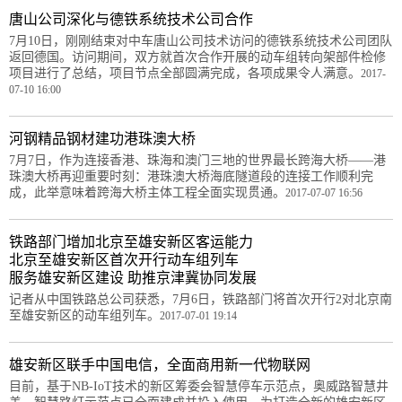
唐山公司深化与德铁系统技术公司合作
7月10日，刚刚结束对中车唐山公司技术访问的德铁系统技术公司团队
返回德国。访问期间，双方就首次合作开展的动车组转向架部件检修
项目进行了总结，项目节点全部圆满完成，各项成果令人满意。
2017-
07-10 16:00
河钢精品钢材建功港珠澳大桥
7月7日，作为连接香港、珠海和澳门三地的世界最长跨海大桥——港
珠澳大桥再迎重要时刻：港珠澳大桥海底隧道段的连接工作顺利完
成，此举意味着跨海大桥主体工程全面实现贯通。
2017-07-07 16:56
铁路部门增加北京至雄安新区客运能力
北京至雄安新区首次开行动车组列车
服务雄安新区建设 助推京津冀协同发展
记者从中国铁路总公司获悉，7月6日，铁路部门将首次开行2对北京南
至雄安新区的动车组列车。
2017-07-01 19:14
雄安新区联手中国电信，全面商用新一代物联网
目前，基于NB-IoT技术的新区筹委会智慧停车示范点，奥威路智慧井