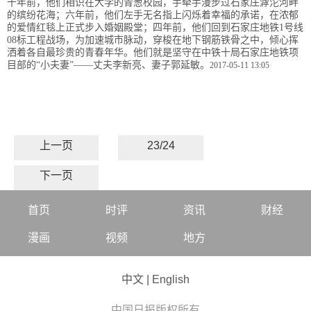
十年前，他们相识在大学的青葱校园，手牵手漫步过石家庄滹沱河畔
的缤纷花海；六年前，他们左手无名指上闪烁着幸福的承诺，在浓郁
的爱情红毯上正式步入婚姻殿堂；四年前，他们回到石家庄地铁1号线
08标工程战场，为加速城市脉动，穿梭在地下钢筋铁骨之中，倾心挥
洒着各自最珍贵的青春年华。他们就是坚守在中铁十局石家庄地铁项
目部的“小夫妻”——丈夫李新亮、妻子郭延敏。
2017-05-11 13:05
上一页
23/24
下一页
首页
时评
资讯
财经
漫画
视频
地方
中文
|
English
中国日报版权所有