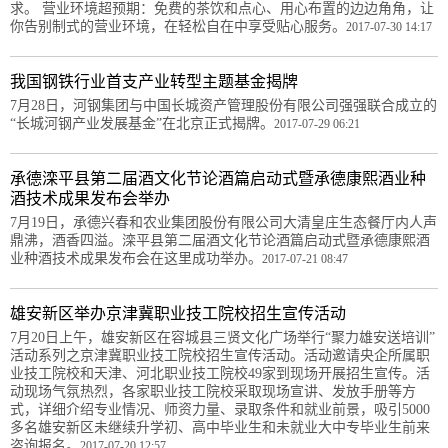
求。 营业环境超预期：免费的茶饮和点心、用心布置的边边角角，让
你告别制式的营业环境，在轻松自在中享受贴心服务。
2017-07-30 14:17
我国钢铁行业首支产业转型主题基金揭牌
7月28日，河钢集团与中国长城资产管理股份有限公司强强联合成立的
“长城河钢产业发展基金”在北京正式揭牌。
2017-07-29 06:21
承德滦平县第二届酒文化节论酒篇启动式暨承德康熙酒业种
酒技术成果发布会举办
7月19日，承德兴春和农业集团股份有限公司大清皇庄生态餐厅内人声
鼎沸，酒香四溢。滦平县第二届酒文化节论酒篇启动式暨承德康熙酒
业种酒技术成果发布会在这里成功举办。
2017-07-21 08:47
雄安新区举办京津冀职业技工院校招生宣传活动
7月20日上午，雄安新区在容城县三贤文化广场举行“聚力雄安送培训”
活动系列之京津冀职业技工院校招生宣传活动。活动邀请央企所属职
业技工院校和天津、河北职业技工院校49家到现场开展招生宣传。活
动现场气氛热烈，各家职业技工院校采取现场宣讲、发放手册等方
式，详细介绍专业情况、师资力量、录取条件和就业前景，吸引5000
多名雄安新区未继续升学初、高中毕业生和未就业大中专毕业生前来
咨询报名。
2017-07-20 12:57