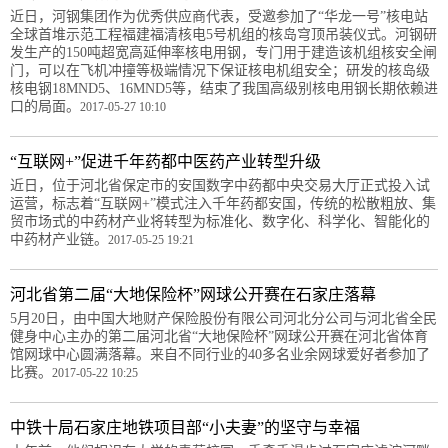
近日，河钢集团作为优秀供应商代表，受邀参加了“华龙一号”核电站
全球首堆示范工程福建福清核电5号机组的核岛穹顶吊装仪式。河钢研
发生产的150吨超宽高延伸率核电用钢，专门用于建造该机组核安全闸
门，可以在飞机冲撞等极端情况下保证核电机组安全；研发的核岛级
核电钢18MND5、16MND5等，结束了我国高级别核电用钢长期依赖进
口的局面。
2017-05-27 10:10
“互联网+”促进千年药都中医药产业转型升级
近日，位于河北省保定市的安国数字中药都中央交易大厅正式投入试
运营，标志着“互联网+”模式注入千年药都安国，传统的松散粗放、集
贸市场式的中药材产业将转型为标准化、数字化、科学化、智能化的
中药材产业链。
2017-05-25 19:21
河北省第二届“大地保险杯”网球公开赛在石家庄落幕
5月20日，由中国大地财产保险股份有限公司河北分公司与河北省全民
健身中心主办的第二届河北省“大地保险杯”网球公开赛在河北省体育
馆网球中心圆满落幕。来自不同行业的40多名业余网球爱好者参加了
比赛。
2017-05-22 10:25
中铁十局石家庄地铁项目部“小夫妻”的坚守与幸福