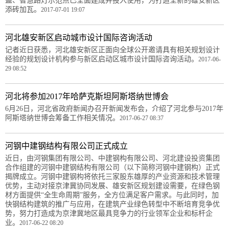
盖、智慧路灯示范点已全面建成并投入使用，为打造全新的雄安新区
添砖加瓦。
2017-07-01 19:07
河北雄安新区启动城市设计国际咨询活动
记者近日获悉，河北雄安新区正面向全球公开邀请具有相关规划设计
经验的规划设计机构参与新区启动区城市设计国际咨询活动。
2017-06-
29 08:52
河北将参加2017年哈萨克斯坦阿斯塔纳世博会
6月26日，河北省政府新闻办召开新闻发布会，介绍了河北参与2017年
阿斯塔纳世博会筹备工作相关情况。
2017-06-27 08:37
河钢中建钢结构有限公司正式成立
近日，由河钢集团有限公司、中建钢构有限公司、河北建设投资集团
合作组建的河钢中建钢结构有限公司（以下简称河钢中建钢构）正式
揭牌成立。河钢中建钢构将依托三家股东雄厚的产业资源和技术管理
优势，主动对接京津冀协同发展、雄安新区规划建设需要，在绿色钢
材方面提供“全生命周期”服务，全方位满足客户需求。与此同时，加
快钢结构建筑的推广与应用，在建筑产业绿色转型中不断培育竞争优
势，努力打造成为京津冀地区最具竞争力的行业领军企业和标杆企
业。
2017-06-22 08:20