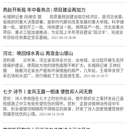
燕赵开新局 年中看亮点 | 项目建设再加力
长城网记者 段维佳 摄 高质量规划建设临空经济区，是河北省委、
省政府的重大决策部署，是新时代廊坊改革发展的重大举措。科学储
备一批、谋划开工一批、持续建设一批、保障投产一批，河北省重点
项目、重点工程加速推进，为实现上半年项目建设“双过半”、完成全
年目标任务奠定坚实基础。
2021-08-16 20:06
河北：唤回绿水青山 再造金山银山
资料图 近年来，河北省坚持全方位、全地域、全过程开展生态环
境保护建设，使燕赵大地的绿色版图不断扩大。长城网记者 王林红
摄 随着河北省去产能和环保措施的趋严，几年前，王增举关停了
采石场和水泥厂，改行做起了生态旅游生意。
2021-08-14 20:57
七夕 诗节丨金风玉露一相逢 便胜却人间无数
赏析：诗人李商隐在七夕之时创作此诗，借牛郎织女之事抒发自己喜
悦感激之中又有些失望忧伤的情怀。赏析：这首诗借神话传说中牛
郎、织女被银河相隔而不得相见的故事，抒发了诗人因爱情遭受挫折
而痛苦忧伤的心情。
2021-08-14 10:39