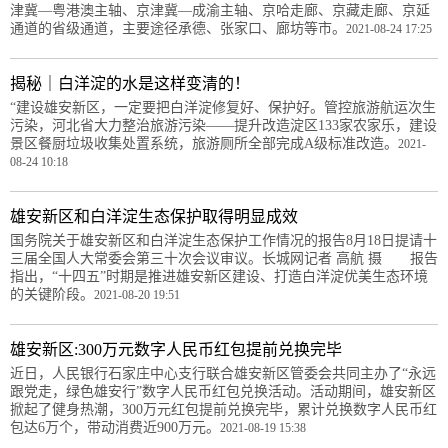
津冀—粤港澳主轴、京津冀—成渝主轴、京哈走廊、京藏走廊、京延
通道的省级通道，主要途径承德、张家口、廊坊等市。
2021-08-24 17:25
揭秘｜白洋淀的水是这样变清的！
“建设雄安新区，一定要把白洋淀修复好、保护好。管控旅游航运次生
污染，河北省大力整治旅游污染——提升改造淀区133家农家乐，建设
景区餐厨垃圾收集处置系统，旅游厕所全部完成A级标准改造。
2021-
08-24 10:18
雄安新区和白洋淀生态保护取得明显成效
国务院关于雄安新区和白洋淀生态保护工作情况的报告8月18日提请十
三届全国人大常委会第三十次会议审议。长城网记者 高航 摄 报告
指出，“十四五”时期是推进雄安新区建设、打造白洋淀优美生态环境
的关键阶段。
2021-08-20 19:51
雄安新区:300万元数字人民币红包提前兑换完毕
近日，人民银行石家庄中心支行联合雄安新区管委会共同主办了“永远
跟党走，绿色雄安行”数字人民币红包兑换活动。活动期间，雄安新区
掀起了健身热潮，300万元红包提前兑换完毕，累计兑换数字人民币红
包达6万个，带动消费近900万元。
2021-08-19 15:38