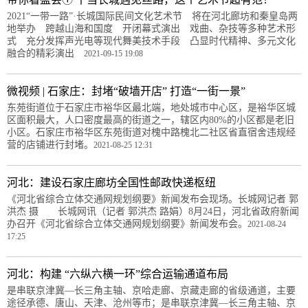
2021“一带一路”·长城国际民间文化艺术节 将在河北廊坊和秦皇岛两
地举办 跨越山海和国度 开闭幕式演出 戏曲、杂技等多种艺术形
式 充分发挥声光电等现代舞美技术手段 凸显时代精神、多元文化
融合的精彩演出
2021-09-15 19:08
微视频 | 石家庄：封堵“破墙开店” 打造“一街一景”
东苑街道位于石家庄市裕华区最北端，地处城市中心区，是裕华区城
区面积最大，人口密度最高的街道之一，辖区内80%的小区都是老旧
小区。石家庄市裕华区东苑街道对槐中路槐北二社区省直宿舍违规经
营的店铺进行封堵。
2021-08-25 12:31
河北：建设石家庄廊坊全国性邮政快递枢纽
《河北省综合立体交通网规划纲要》新闻发布会现场。长城网记者 郭
洪杰 摄 长城网讯（记者 郭洪杰 路娟）8月24日，河北省政府新闻
办召开《河北省综合立体交通网规划纲要》新闻发布会。
2021-08-24
17:25
河北：构建 “六纵六横一环”综合运输通道布局
是串联京津冀—长三角主轴、京哈走廊、京藏走廊的省级通道，主要
途径承德、唐山、天津、沧州等市；是串联京津冀—长三角主轴、京