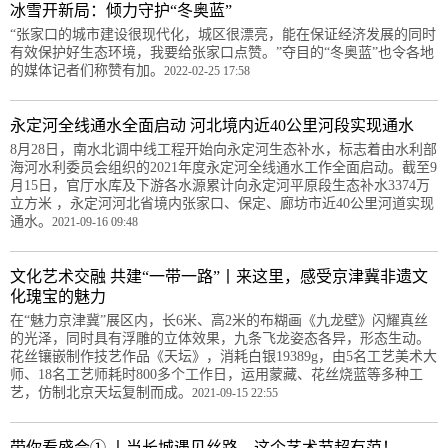
冰雪开新局：倾力守护“冬奥蓝”
“张家口的城市建设很现代化，城区很漂亮，能在保证经济发展的同时
有效保护好生态环境，我要给张家口点赞。”夺目的“冬奥蓝”也令各地
的媒体记者们称赞有加。
2022-02-25 17:58
永定河全线通水全面启动 河北境内近40公里河段实现通水
8月28日，南水北调中线工程开始向永定河生态补水，标志着由水利部
海河水利委员会组织的2021年度永定河全线通水工作全面启动。截至9
月15日，官厅水库及下游各水源累计向永定河平原段生态补水3374万
立方米 ，永定河河北省境内张家口、保定、廊坊市近40公里河道实现
通水。
2021-09-16 09:48
文化艺术交融 共建“一带一路”丨来这里，感受京津冀非遗文
化瑰宝的魅力
在“魅力京津冀”展区内，长6米、高2米的布糊画《九龙壁》闪耀真丝
的光泽，同时具有浮雕的立体效果，九条飞龙姿态各异，形态生动。
花丝镶嵌制作技艺作品《天坛》，消耗白银19389g，由5名工艺美术大
师、18名工艺师耗时800多个工作日，运用蒙藏、花丝烧蓝等多种工
艺，仿制北京天坛复制而成。
2021-09-15 22:55
带你看盛会① 丨当长城遇见丝路，这个艺术节超有范！