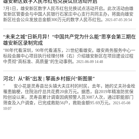
雄安新区数字人民币红包兑换试点活动开启
7月1日，雄安新区数字人民币红包兑换试点活动开启。此次活动由雄
安新区管委会与中国人民银行石家庄中心支行共同主办，将面向雄安
新区社会公众发放总金额300万元的数字人民币红包。
2021-07-05 20:54
“未来之城”日新月异！“中国共产党为什么能”思享会第三期在
雄安新区录制完成
“80年代看深圳，90年代看浦东，21世纪看雄安。雄安商务服务中心一
标段会展中心项目执行经理付林（右）介绍雄安新区在项目建设过程
中贯彻“高标准、高质量”的生动事例。
2021-06-09 14:48
河北！从“新”出发 | 擎画乡村振兴“新图景”
” 安小花是灵寿县岔头镇大夫庄村的村民，去年，她的丈夫孙金栓
罹患脑梗，住院治疗总共花费20余万元。据悉，自2019年精准防贫保
险创设以来，灵寿县累计调查因病预警人员3087人次，通过职能部门
筛查及入户调查，已完成救助56户，救助金额95.69万元。
2021-05-08
10:07