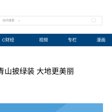
站内搜索
C财经
视频
专栏
漫画
青山披绿装 大地更美丽