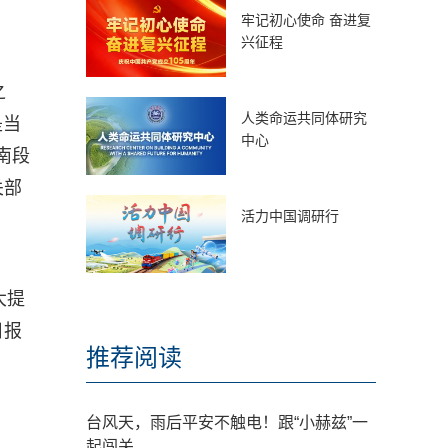
牢记初心使命 奋进复
兴征程
之
人类命运共同体研究
是当
中心
桥南段
关部
活力中国调研行
大提
日报
推荐阅读
台风天，雨后平安不触电！跟“小赫兹”一
起闯关