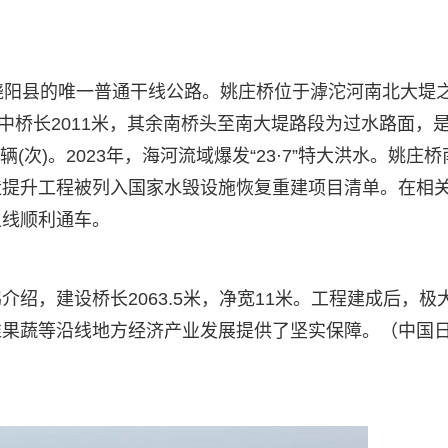
”饶阳县的唯一普通干线公路。姚庄桥位于滹沱河南北大堤
，其中桥长2011米，其余南桥头至南大堤路段为过水路面，
(次)。2023年，海河流域爆发“23·7”特大洪水。姚庄
造提升工程被列入国家水毁设施恢复重建项目清单。在相
主线顺利通车。
绍，建设桥长2063.5米，净宽11米。工程建成后，极
准果蔬等沿线地方经济产业发展提供了坚实保障。（中国