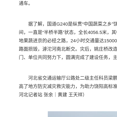
通车。
据了解，国道G240是纵贯“中国蔬菜之乡
间，一直是“半桥半路”状态，全长4056.5米
地果蔬进京的必经之路，24小时交通量达15000辆
路面损毁，滹沱河南北断交。灾后，姚庄桥改
门、单位共同努力下，圆满完成了建设任务，
河北省交通运输厅公路处二级主任科员梁鹏介
高了地方防灾减灾救灾能力，为助力饶阳高标
河北记者站 张余｜黄建 王天祥）