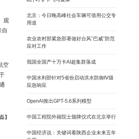
北京：今日晚高峰社会车辆可借用公交专
、观
用道
来自
农业农村部紧急部署做好台风"巴威"防范
应对工作
我国全国产十万卡AI超集群落成
航空
于
中国水利部针对5省份启动洪水防御Ⅳ级
通
应急响应
OpenAI推出GPT-5.6系列模型
中国工程院外籍院士颁牌仪式在北京举行
磊】
中国经济说：关键词看陕西企业未来五年