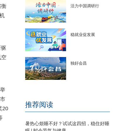
省衡
活力中国调研行
机
稳就业促发展
新驱
低空
独好会昌
厅举
、市
推荐阅读
20
等
暑热心烦睡不好？试试这四招，稳住好睡
眠 | 时令节气与健康