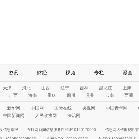
资讯
财经
视频
专栏
漫画
天津
河北
山西
辽宁
吉林
黑龙江
上海
广西
海南
重庆
四川
贵州
云南
西藏
新华网
中国网
国际在线
央视网
中国青年网
中国新闻网
人民政协网
法治网
良信息举报
互联网新闻信息服务许可证10120170006
信息网络传播视听节目
11010502032503号
京网文[2011]0283-097号
京ICP备13028878号-6