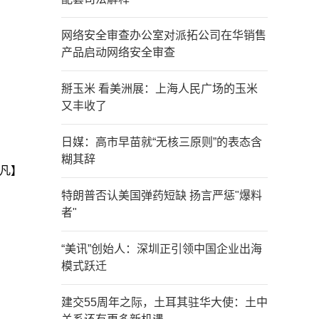
网络安全审查办公室对派拓公司在华销售
产品启动网络安全审查
掰玉米 看美洲展：上海人民广场的玉米
又丰收了
日媒：高市早苗就“无核三原则”的表态含
糊其辞
凡】
特朗普否认美国弹药短缺 扬言严惩"爆料
者"
“美讯”创始人：深圳正引领中国企业出海
模式跃迁
建交55周年之际，土耳其驻华大使：土中