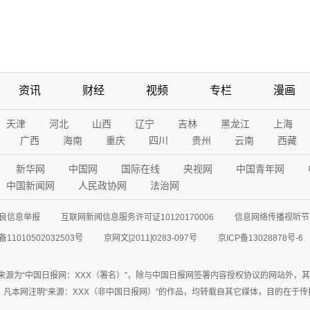
资讯
财经
视频
专栏
漫画
天津
河北
山西
辽宁
吉林
黑龙江
上海
广西
海南
重庆
四川
贵州
云南
西藏
新华网
中国网
国际在线
央视网
中国青年网
中国新闻网
人民政协网
法治网
良信息举报
互联网新闻信息服务许可证10120170006
信息网络传播视听节目
11010502032503号
京网文[2011]0283-097号
京ICP备13028878号-6
来源为“中国日报网：XXX（署名）”，除与中国日报网签署内容授权协议的网站外，
77联系；凡本网注明“来源：XXX（非中国日报网）”的作品，均转载自其它媒体，目的