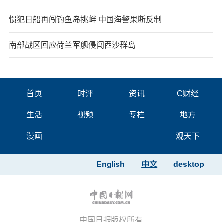
惯犯日船再闯钓鱼岛挑衅 中国海警果断反制
南部战区回应荷兰军舰侵闯西沙群岛
首页
时评
资讯
C财经
生活
视频
专栏
地方
漫画
观天下
English
中文
desktop
中国日报版权所有