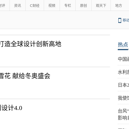
时评
资讯
C财经
视频
专栏
原创
观天下
地方
移
打造全球设计创新高地
热点
中国
水利
雪花 献给冬奥盛会
日本
我使
设计4.0
台风
影响