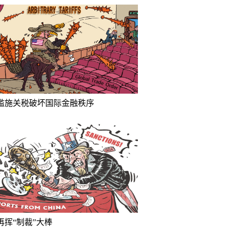
滥施关税破坏国际金融秩序
再挥“制裁”大棒