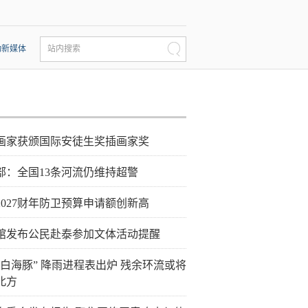
动新媒体
站内搜索
画家获颁国际安徒生奖插画家奖
部：全国13条河流仍维持超警
2027财年防卫预算申请额创新高
馆发布公民赴泰参加文体活动提醒
“白海豚” 降雨进程表出炉 残余环流或将
北方