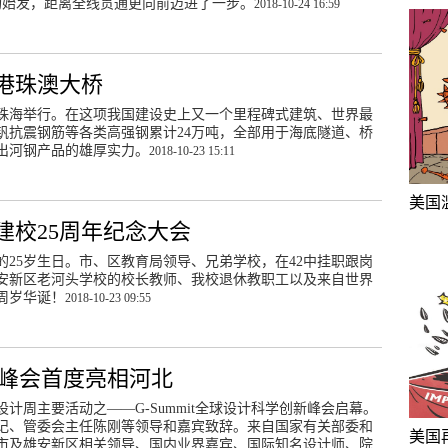
构始发，距离全线贯通更向前迈进了一步。
2018-10-24 16:59
港珠澳大桥
东珠海举行。在这项我国建设史上又一个里程碑式建筑、世界最
钒抗震钢筋等各类高强钢累计24万吨，全部用于海底隧道、桥
出河钢产品的雄厚实力。
2018-10-23 15:11
美国
建校25周年纪念大会
的25岁生日。市、区教育局领导、兄弟学校，在42中挂职跟岗
雄安新区老河头学校的校长教师、我校退休教职工以及来自世界
5周岁华诞！
2018-10-23 09:55
创新峰会首度亮相河北
业设计周主要活动之——G-Summit全球设计科学创新峰会启幕。
记、管委会主任陈刚等领导和嘉宾致辞。来自国家有关部委和
美国
市及雄安新区相关领导、国内业界嘉宾、国际知名设计师、院