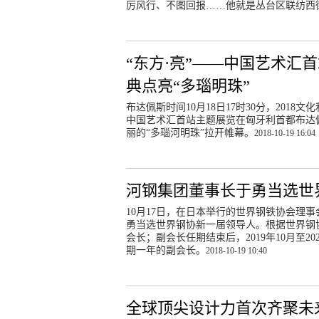
厉风行、不图回报……他就是丛台区联纺西
“东方·亮”——中国艺术汇
典点亮“多瑙明珠”
布达佩斯时间10月18日17时30分，2018
中国艺术汇首站主题展览在匈牙利首都布达
丽的“多瑙河明珠”拉开帷幕。
2018-10-19 16:04
河钢集团董事长于勇当选世
10月17日，在日本举行的世界钢铁协会理
勇当选世界钢协新一届领导人。根据世界钢协章
会长；副会长任期结束后，2019年10月至
期一年的副会长。
2018-10-19 10:40
全球顶尖设计力首次齐聚未