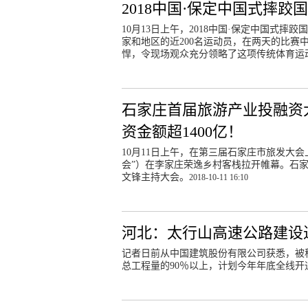
2018中国·保定中国式摔跤
10月13日上午，2018中国·保定中国式
家和地区的近200名运动员，在两天的比
悍，令现场观众充分领略了这项传统体育运
石家庄首届旅游产业投融资
资金额超1400亿！
10月11日上午，在第三届石家庄市旅发大
会”）在李家庄荣逸乡村客栈拉开帷幕。石
文锋主持大会。
2018-10-11 16:10
河北：太行山高速公路建设进
记者日前从中国建筑股份有限公司获悉，被
总工程量的90％以上，计划今年年底全线开