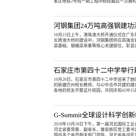
家庄地铁2号线一期工程08标段最后一次盾
河钢集团24万吨高强钢建功
10月23日上午，港珠澳大桥开通仪式在广
长跨海大桥的建设中，河钢集团供应高强含
梁基础、钢箱梁承重等核心关键部位，彰显
石家庄市第四十二中学举行
10月20日，石家庄市第四十二中学迎来了她
的新疆巴州校长教师、与42中合作共建的
各地的校友齐聚这片校园，共同庆祝42中2
G-Summit全球设计科学
2018年10月18日下午，第一届河北国际工
河北省委常委、副省长，雄安新区党工委书
国内多个省市相关部门领导、河北省各设区