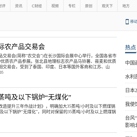
时评
资讯
C财经
视频
专栏
原创
观天下
地方
移
际农产品交易会
热点
产品交易会(简称“农交会”)在长沙国际会展中心举行，全国各省市
00种优质农产品参展。张北县地理标志农产品马铃薯、莜麦和优质
中国
相交易会，受到了泰国、印度、日本等国外客商和江苏、山
:05
水利
日本
5蒸吨及以下锅炉“无煤化”
我使
造提升三年作战计划》，明确加大35蒸吨/小时及以下燃煤锅
时及以下锅炉“无煤化”，同时对保留的35蒸吨/小时及以上燃煤锅
台风
影响