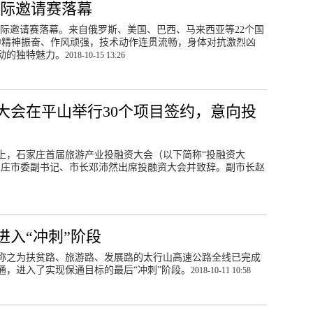
国际邀请赛落幕
摔跤国际邀请赛落幕。来自俄罗斯、美国、巴西、马来西亚等22个国
赛中精神振奋、作风顽强，技术动作连贯流畅，身体对抗激烈凶
动的独特魅力。
2018-10-15 13:26
大会在平山举行30个项目签约，意向投
会上，石家庄首届旅游产业投融资大会（以下简称“投融资大
家庄市委副书记、市长邓沛然出席投融资大会并致辞。副市长赵
入“冲刺”阶段
称之为扶贫路、旅游路、发展路的太行山高速公路全线已完成
通，进入了实现保通目标的最后“冲刺”阶段。
2018-10-11 10:58