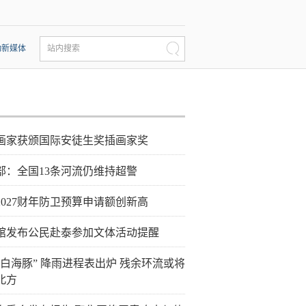
动新媒体
站内搜索
画家获颁国际安徒生奖插画家奖
部：全国13条河流仍维持超警
2027财年防卫预算申请额创新高
馆发布公民赴泰参加文体活动提醒
“白海豚” 降雨进程表出炉 残余环流或将
北方