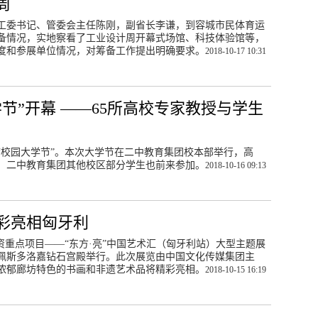
周
工委书记、管委会主任陈刚，副省长李谦，到容城市民体育运
备情况，实地察看了工业设计周开幕式场馆、科技体验馆等，
度和参展单位情况，对筹备工作提出明确要求。
2018-10-17 10:31
节”开幕 ——65所高校专家教授与学生
八届“校园大学节”。本次大学节在二中教育集团校本部举行，高
，二中教育集团其他校区部分学生也前来参加。
2018-10-16 09:13
彩亮相匈牙利
投资重点项目——“东方·亮”中国艺术汇（匈牙利站）大型主题展
布达佩斯多洛嘉钻石宫殿举行。此次展览由中国文化传媒集团主
浓郁廊坊特色的书画和非遗艺术品将精彩亮相。
2018-10-15 16:19