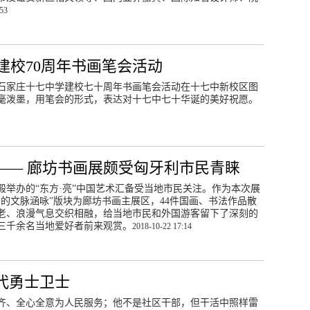
:53
建校70周年书画笔会活动
祝石家庄十七中学建校七十周年书画笔会活动在十七中新校区图
挥毫泼墨，用笔会的形式，表达对十七中七十华诞的美好祝愿。
”—— 廊坊书画展颇受匈牙利市民青睐
举办的“东方·亮”中国艺术汇备受当地市民关注。作为本次展
的文脉涵咏”版块为廊坊书画主展区，44件国画、书法作品散
老、浪漫气息交织相融，给当地市民和外国游客留下了深刻的
三千余名当地爱好者前来观赏。
2018-10-22 17:14
代勇士卫士
齐、全心全意为人民服务；他不是社区干部，但干活中照样雷