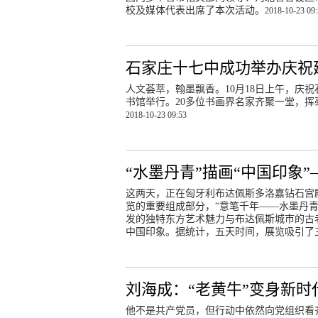
校及媒体代表出席了本次活动。
2018-10-23 09
石家庄十七中成功举办庆祝
人文荟萃，翰墨飘香。10月18日上午，庆
书馆举行。20多位书画界名家齐聚一堂，
2018-10-23 09:53
“水墨丹青”描画“中国印象
这两天，正在匈牙利布达佩斯多洛嘉钻石宫殿
览的重要组成部分，“意笔千年——水墨丹青
发的独特东方艺术魅力与布达佩斯城市的古
中国印象。据统计，五天时间，展览吸引了
刘海成：“老黄牛”变身新时
他不是共产党员，但行动中依然向党组织看