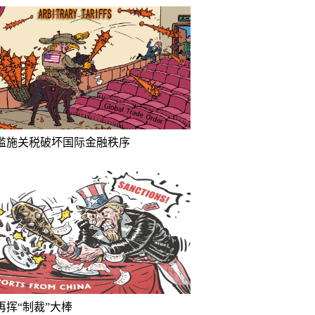
滥施关税破坏国际金融秩序
再挥“制裁”大棒